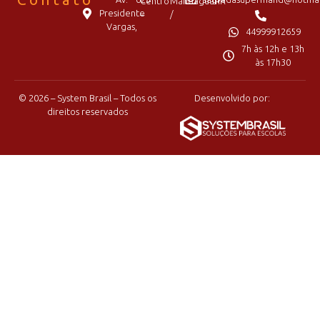
Centro
Mandaguari
PR
Presidente
–
/
Vargas,
44999912659
7h às 12h e 13h
às 17h30
© 2026 – System Brasil – Todos os
Desenvolvido por:
direitos reservados