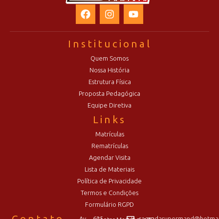
Institucional
Quem Somos
Nossa História
Estrutura Física
Proposta Pedagógica
Equipe Diretiva
Links
Matrículas
Rematrículas
Agendar Visita
Lista de Materiais
Política de Privacidade
Termos e Condições
Formulário RGPD
Contato
Av.
625
sagradasupermand@hotmai