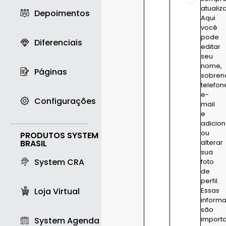
atualiz
Depoimentos
Aqui
você
pode
Diferenciais
editar
seu
nome,
Páginas
sobren
telefon
e-
Configurações
mail
e
adicion
ou
PRODUTOS SYSTEM
BRASIL
alterar
sua
System CRA
foto
de
perfil.
Loja Virtual
Essas
inform
são
import
System Agenda