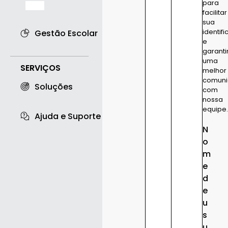
para
BETA
facilitar
sua
identif
Gestão Escolar
e
garanti
uma
SERVIÇOS
melhor
comun
Soluções
com
nossa
equipe
Ajuda e Suporte
N
o
m
e
d
e
u
s
u