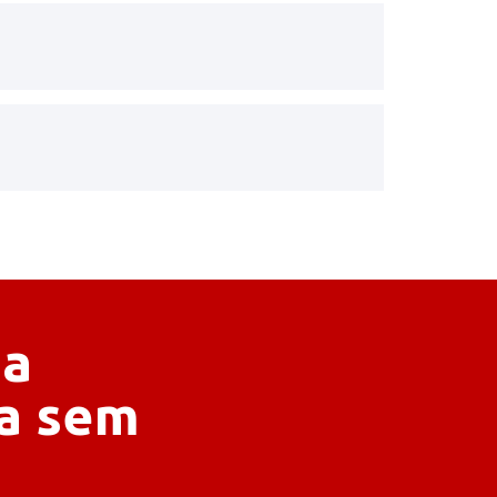
sa
ra sem