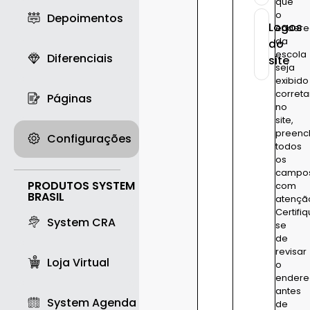
que
o
Depoimentos
Logos
endere
da
do
escola
Diferenciais
site
seja
exibido
corret
Páginas
no
site,
preenc
Configurações
todos
os
campo
PRODUTOS SYSTEM
com
BRASIL
atençã
Certifi
System CRA
se
de
revisar
Loja Virtual
o
endere
antes
System Agenda
de